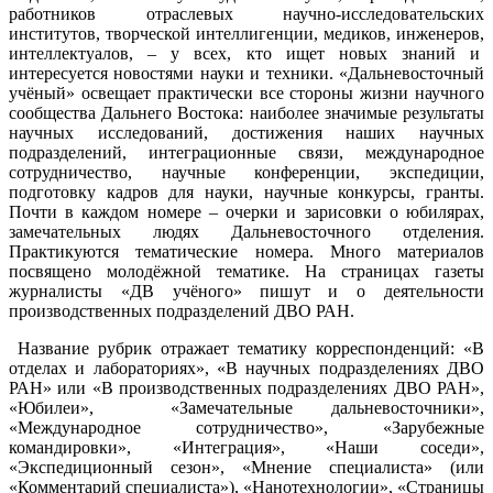
работников отраслевых научно-исследовательских
институтов, творческой интеллигенции, медиков, инженеров,
интеллектуалов, – у всех, кто ищет новых знаний и
интересуется новостями науки и техники. «Дальневосточный
учёный» освещает практически все стороны жизни научного
сообщества Дальнего Востока: наиболее значимые результаты
научных исследований, достижения наших научных
подразделений, интеграционные связи, международное
сотрудничество, научные конференции, экспедиции,
подготовку кадров для науки, научные конкурсы, гранты.
Почти в каждом номере – очерки и зарисовки о юбилярах,
замечательных людях Дальневосточного отделения.
Практикуются тематические номера. Много материалов
посвящено молодёжной тематике. На страницах газеты
журналисты «ДВ учёного» пишут и о деятельности
производственных подразделений ДВО РАН.
Название рубрик отражает тематику корреспонденций: «В
отделах и лабораториях», «В научных подразделениях ДВО
РАН» или «В производственных подразделениях ДВО РАН»,
«Юбилеи», «Замечательные дальневосточники»,
«Международное сотрудничество», «Зарубежные
командировки», «Интеграция», «Наши соседи»,
«Экспедиционный сезон», «Мнение специалиста» (или
«Комментарий специалиста»), «Нанотехнологии», «Страницы